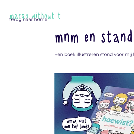
margo without t
terug naar home
mnm en stand
Een boek illustreren stond voor mi